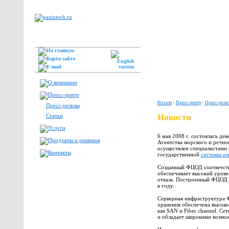
Начало
\
Пресс-центр
\
Пресс-рели
Пресс-релизы
Статьи
Новости
6 мая 2008 г. состоялась д
Агентства морского и речно
осуществлен специалистами 
государственной
системы из
Созданный ФЦОД соответств
обеспечивает высокий урове
отказа. Построенный ФЦОД пр
в году.
Серверная инфраструктура 
хранения обеспечена высоко
как SAN и Fiber channel. C
и обладает широкими возмо