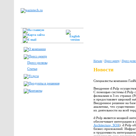
Начало
\
Пресс-центр
\
Пресс-рели
Пресс-релизы
Статьи
Новости
Специалисты компании ГазИ
Внедрение d:Pulp осуществл
С помощью системы d:Pulp 
филиалами в 3-ех странах (Р
и предоставляет широкий на
Внедренное решение на базе
аналитике, что существенно
их деятельности на всей те
d:Pulp является мощной ин
обеспечивает интеграцию в 
Architecture, SOA
). d:Pulp 
бизнес-приложений. Инфраст
и трудоемкость интеграцион