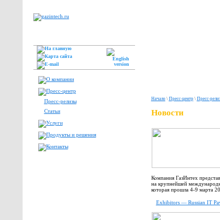
Начало
\
Пресс-центр
\
Пресс-рели
Пресс-релизы
Статьи
Новости
Компания ГазИнтех представ
на крупнейшей международн
которая прошла 4-9 марта 20
Exhibitors — Russian IT P