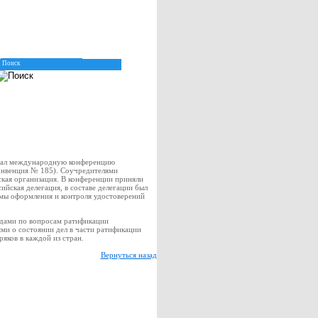
овал международную конференцию
онвенция № 185). Соучредителями
ая организация. В конференции приняли
ийская делегация, в составе делегации был
емы оформления и контроля удостоверений
дами по вопросам ратификации
ми о состоянии дел в части ратификации
яков в каждой из стран.
Вернуться назад