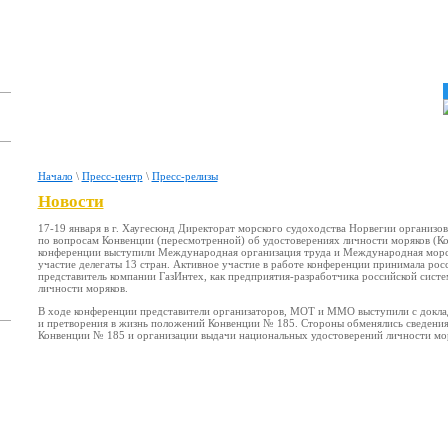
Начало
\
Пресс-центр
\
Пресс-релизы
Новости
17-19 января в г. Хаугесюнд Директорат морского судоходства Норвегии организ
по вопросам Конвенции (пересмотренной) об удостоверениях личности моряков (К
конференции выступили Международная организация труда и Международная морск
участие делегаты 13 стран. Активное участие в работе конференции принимала росс
представитель компании ГазИнтех, как предприятия-разработчика российской сист
личности моряков.
В ходе конференции представители организаторов, МОТ и ММО выступили с докла
и претворения в жизнь положений Конвенции № 185. Стороны обменялись сведения
Конвенции № 185 и организации выдачи национальных удостоверений личности мор