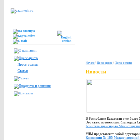
Начало
\
Пресс-центр
\
Пресс-релизы
Пресс-релизы
Статьи
Новости
В Республике Казахстан уже более 
Это стало возможным, благодаря С
Комитета транспорта Министерства
УЛМ представляет собой двусторон
Конвенции № 185 Международной 