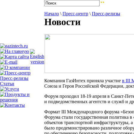
Начало
\
Пресс-центр
\
Пресс-релизы
Новости
Пресс-релизы
Компания ГазИнтех приняла участие
в III
Статьи
Союза и Героя Российской Федерации, док
Форум проходил
18-19
апреля в Санкт-Пет
и подведомственных агентств и служб и др
Формат III Международного форума «Безо
Форума стали государственная политика в 
объектов транспортной инфраструктуры, а
было продемонстрировано различное обору
по обеспечению безопасности, подготовке