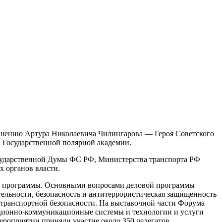
шению Артура Николаевича Чилингарова — Героя Советского
а Государственной полярной академии.
сударственной Думы ФС РФ, Министерства транспорта РФ
х органов власти.
ую программы. Основными вопросами деловой программы
тельности, безопасность и антитеррористическая защищенность
 транспортной безопасности. На выставочной части Форума
ационно-коммуникационные системы и технологии и услуги
ероприятии приняли участие около 350 делегатов