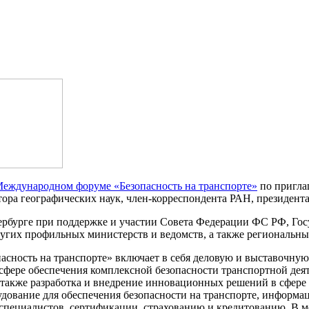
 Международном форуме «Безопасность на транспорте»
по пригла
тора географических наук, член-корреспондента РАН, президент
ербурге при поддержке и участии Совета Федерации ФС РФ, Го
угих профильных министерств и ведомств, а также региональны
пасность на транспорте» включает в себя деловую и выставочн
сфере обеспечения комплексной безопасности транспортной дея
 также разработка и внедрение инновационных решений в сфере
дование для обеспечения безопасности на транспорте, информ
 специалистов, сертификации, страхованию и кредитованию. В м