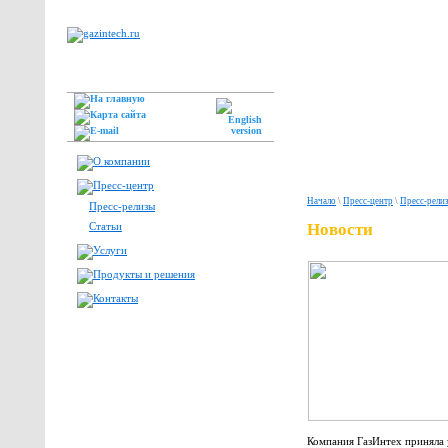
Начало
\
Пресс-центр
\
Пресс-рели
Пресс-релизы
Статьи
Новости
Компания ГазИнтех приняла 