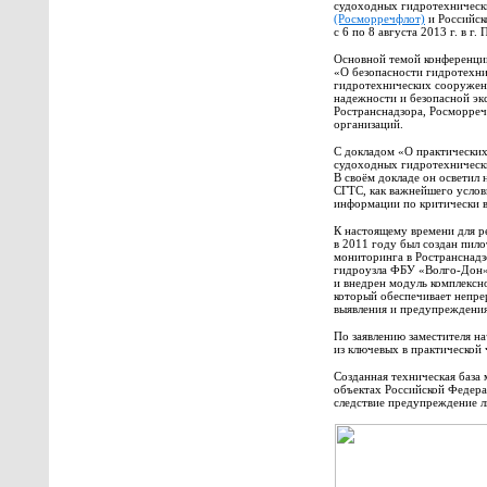
судоходных гидротехничес
(Росморречфлот)
и Российск
с 6 по 8 августа 2013 г. в г.
Основной темой конференции
«О безопасности гидротехн
гидротехнических сооружени
надежности и безопасной эк
Ространснадзора, Росморреч
организаций.
С докладом «О практических
судоходных гидротехничес
В своём докладе он осветил
СГТС, как важнейшего услов
информации по критически 
К настоящему времени для р
в 2011 году был создан пил
мониторинга в Ространснад
гидроузла ФБУ «Волго-Дон».
и внедрен модуль комплексн
который обеспечивает непре
выявления и предупреждени
По заявлению заместителя н
из ключевых в практической 
Созданная техническая база
объектах Российской Федера
следствие предупреждение 