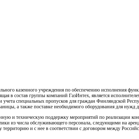
ального казенного учреждения по обеспечению исполнения фу
дящая в состав группы компаний ГазИнтех, является исполнител
и учета специальных пропусков для граждан Финляндской Респу
раницы, а также поставке необходимого оборудования для нужд 
ную и техническую поддержку мероприятий по реализации конт
ики из числа обслуживающего персонала, следующими на арен
 территорию и с нее в соответствии с договором между Россий