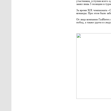
участников, уступив всего 
занял лишь 5 позицию в тур
За время XIX чемпионата «О
команды. При этом было заби
От лица компании ГазИнтех 
побед, а также удачи в сл