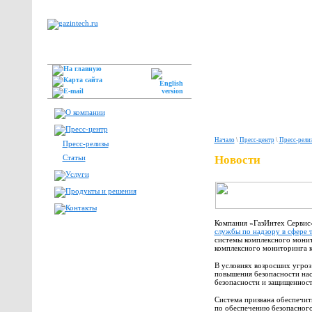
Начало
\
Пресс-центр
\
Пресс-рели
Пресс-релизы
Статьи
Новости
Компания «ГазИнтех Сервис»
службы по надзору в сфере 
системы комплексного мони
комплексного мониторинга 
В условиях возросших угроз
повышения безопасности нас
безопасности и защищенност
Система призвана обеспечит
по обеспечению безопасног