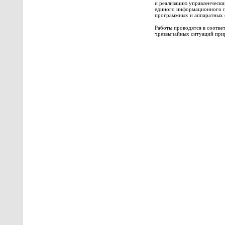
и реализацию управленчески
единого информационного п
программных и аппаратных 
Работы проводятся в соотве
чрезвычайных ситуаций прир