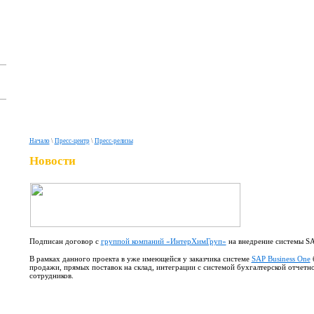
Начало
\
Пресс-центр
\
Пресс-релизы
Новости
Подписан договор с
группой компаний «ИнтерХимГруп»
на внедрение системы SA
В рамках данного проекта в уже имеющейся у заказчика системе
SAP Business One
б
продажи, прямых поставок на склад, интеграции с системой бухгалтерской отчетн
сотрудников.