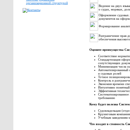
организационной структурой
Ведение на двух язык
о судах, моряках, дол
Оформление судовых р
документов на оформл
Формирование аналит
Разграничение прав д
обеспечения высоког
Оцените преимущества Си
Соответствие нормат
Стандартизация оформ
сопутствующих докум
Минимизация числа ош
Автоматизированный 
и судовых ролей
Точное позициониров
Контроль и разграниче
Экономия времени спе
Интуитивно понятный
Эффективная техничес
Систематизированное 
требованию
Кому будет полезна Систем
Судовладельцам (отдел
Круинговым компания
Учебным заведениям м
Что входит в стоимость С