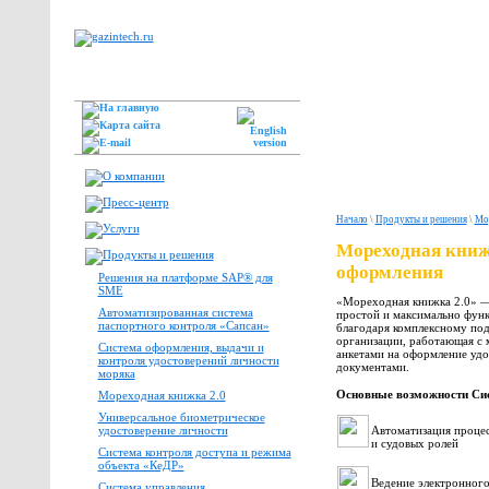
Начало
\
Продукты и решения
\
Мор
Мореходная книж
оформления
Решения на платформе SAP® для
SME
«Мореходная книжка 2.0» —
Автоматизированная система
простой и максимально функ
паспортного контроля «Сапсан»
благодаря комплексному под
организации, работающая с
Система оформления, выдачи и
анкетами на оформление уд
контроля удостоверений личности
документами.
моряка
Основные возможности Си
Мореходная книжка 2.0
Универсальное биометрическое
удостоверение личности
Автоматизация проце
и судовых ролей
Система контроля доступа и режима
объекта «КеДР»
Ведение электронного
Система управления