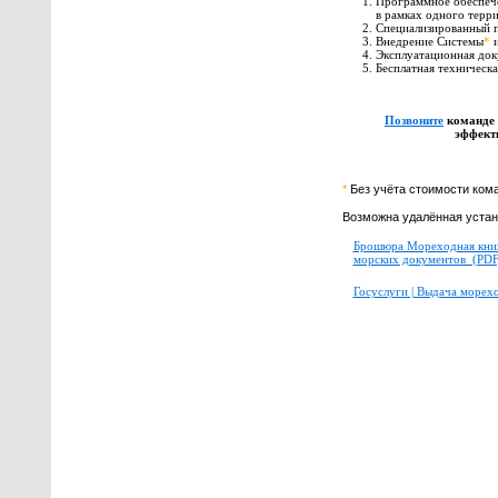
Программное обеспече
в рамках одного терр
Специализированный 
Внедрение Системы
*
Эксплуатационная док
Бесплатная техническа
Позвоните
команде 
эффект
*
Без учёта стоимости ком
Возможна удалённая устан
Брошюра Мореходная книж
морских документов (PDF
Госуслуги | Выдача морех