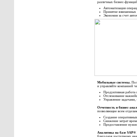
различных бизнес-функций
Автоматизация операци
Принятие взвешенных 
Экономия за счет авт
Мобильные системы.
Полу
и управляйте компанией че
Продуктивная работа 
Отслеживание важней
Управление задачами,
Отчетность и бизнес-анал
позволяющие всем отделам
Создание оперативных 
Снижение затрат време
Предоставление нужн
Аналитика на базе SAP®
благодаря доступному ан