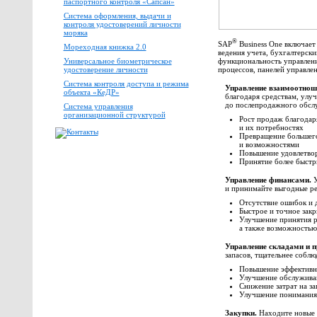
паспортного контроля «Сапсан»
Система оформления, выдачи и
контроля удостоверений личности
моряка
®
SAP
Business One включает
Мореходная книжка 2.0
ведения учета, бухгалтерски
функциональность управлени
Универсальное биометрическое
процессов, панелей управле
удостоверение личности
Система контроля доступа и режима
Управление взаимоотнош
объекта «КеДР»
благодаря средствам, улу
до послепродажного обсл
Система управления
организационной структурой
Рост продаж благодар
и их потребностях
Превращение большего
и возможностями
Повышение удовлетвор
Принятие более быстр
Управление финансами.
У
и принимайте выгодные ре
Отсутствие ошибок и 
Быстрое и точное зак
Улучшение принятия р
а также возможностью
Управление складами и п
запасов, тщательнее собл
Повышение эффективно
Улучшение обслуживан
Снижение затрат на за
Улучшение понимания 
Закупки.
Находите новые с