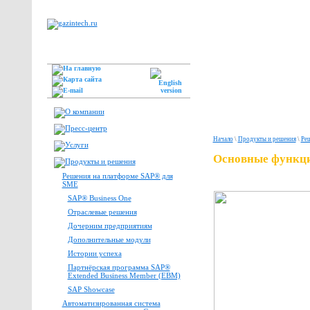
Начало
\
Продукты и решения
\
Ре
Основные функци
Решения на платформе SAP® для
SME
SAP® Business One
Отраслевые решения
Дочерним предприятиям
Дополнительные модули
Истории успеха
Партнёрская программа SAP®
Extended Business Member (EBM)
SAP Showcase
Автоматизированная система