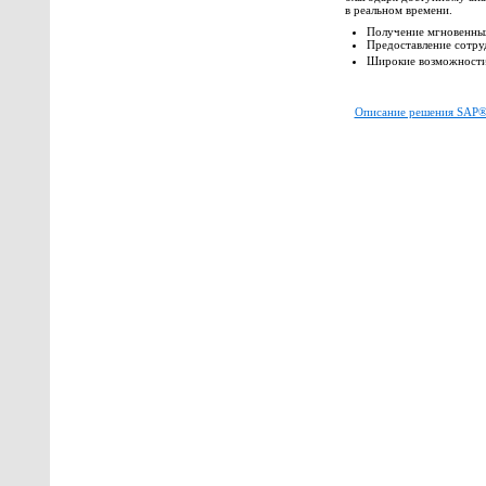
в реальном времени.
Получение мгновенных
Предоставление сотруд
Широкие возможност
Описание решения SAP® 